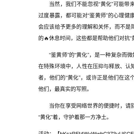
当然，我们不能忽视“黄化”可能带
过度暴露，都可能对“鉴黄师”的心理健
会应该给予更多的理解和关怀，而不是简
的🔥休息时间，这些都是帮助他们对抗“
“鉴黄师”的“黄化”，是一种复杂而
在特殊环境中，人性在压抑与释放、认
者，他们的“黄化”，或许正是他们在这
他们，最真实的写照。
当你在享受网络世界的便捷时，请
“黄化”着，守护着那一方净土。
活动：【
hKszRFt4WyWwhC373uUSCF