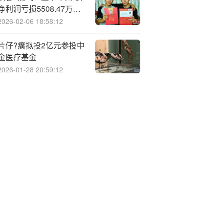
净利润亏损5508.47万
元，同比亏损扩大
2026-02-06 18:58:12
片仔?癀拟投2亿元参投中
金医疗基金
2026-01-28 20:59:12