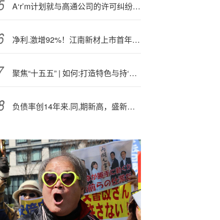
A‘r’m计划就与高通公司的许可纠纷判决提出上诉
净利.激增92%！江南新材上市首年交出的高增长答卷
聚焦“十五五” | 如何:打造特色与持‘久’竞争力兼具的产业体系？
负债率创14年来.同,期新高，盛新锂能放弃港股IPO拉客户募资还债