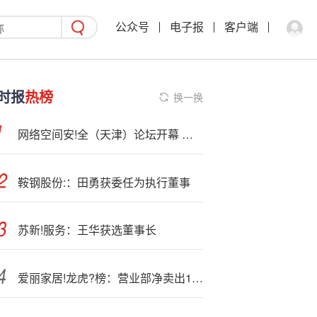
公众号
电子报
客户端
时报
热榜
换一换
网络空间安!全（天津）论坛开幕 马上消费牵头多家金融机构发布数据安全与个人信息保护倡议
鞍钢股份:：田勇获委任为执行董事
苏新!服务：王华获选董事长
爱丽家居!龙虎?榜：营业部净卖出1694.11万元