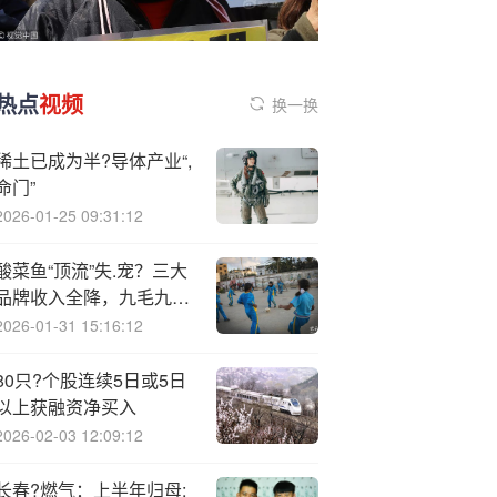
热点
视频
换一换
稀土已成为半?导体产业“,
命门”
2026-01-25 09:31:12
酸菜鱼“顶流”失.宠？三大
品牌收入全降，九毛九半
年关店88家
2026-01-31 15:16:12
80只?个股连续5日或5日
以上获融资净买入
2026-02-03 12:09:12
长春?燃气：上半年归母;